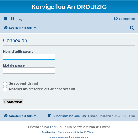
Korvigelloù An DROUIZIG
FAQ
Connexion
R
Accueil du forum
e
Connexion
c
h
Nom d’utilisateur :
e
r
Mot de passe :
c
h
Se souvenir de moi
e
Masquer ma présence lors de cette session
r
Accueil du forum
Supprimer les cookies
Fuseau horaire sur
UTC+01:00
Développé par
phpBB
® Forum Software © phpBB Limited
Traduction française officielle
©
Qiaeru
Confidentialité
|
Conditions