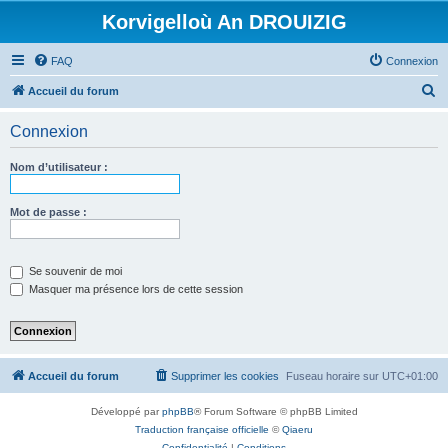
Korvigelloù An DROUIZIG
FAQ
Connexion
R
Accueil du forum
e
Connexion
c
h
Nom d’utilisateur :
e
r
Mot de passe :
c
h
Se souvenir de moi
e
Masquer ma présence lors de cette session
r
Accueil du forum
Supprimer les cookies
Fuseau horaire sur
UTC+01:00
Développé par
phpBB
® Forum Software © phpBB Limited
Traduction française officielle
©
Qiaeru
Confidentialité
|
Conditions