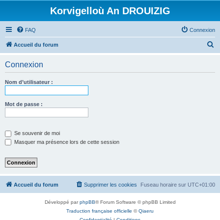
Korvigelloù An DROUIZIG
FAQ
Connexion
R
Accueil du forum
e
Connexion
c
h
Nom d’utilisateur :
e
r
Mot de passe :
c
h
Se souvenir de moi
e
Masquer ma présence lors de cette session
r
Accueil du forum
Supprimer les cookies
Fuseau horaire sur
UTC+01:00
Développé par
phpBB
® Forum Software © phpBB Limited
Traduction française officielle
©
Qiaeru
Confidentialité
|
Conditions