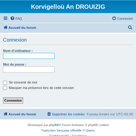
Korvigelloù An DROUIZIG
FAQ
Connexion
R
Accueil du forum
e
Connexion
c
h
Nom d’utilisateur :
e
r
Mot de passe :
c
h
Se souvenir de moi
e
Masquer ma présence lors de cette session
r
Accueil du forum
Supprimer les cookies
Fuseau horaire sur
UTC+01:00
Développé par
phpBB
® Forum Software © phpBB Limited
Traduction française officielle
©
Qiaeru
Confidentialité
|
Conditions