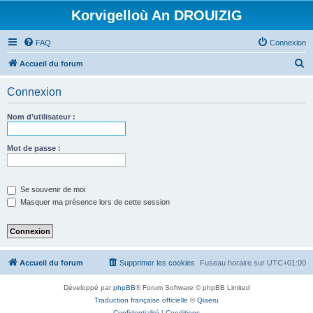
Korvigelloù An DROUIZIG
FAQ
Connexion
R
Accueil du forum
e
Connexion
c
h
Nom d’utilisateur :
e
r
Mot de passe :
c
h
Se souvenir de moi
e
Masquer ma présence lors de cette session
r
Accueil du forum
Supprimer les cookies
Fuseau horaire sur
UTC+01:00
Développé par
phpBB
® Forum Software © phpBB Limited
Traduction française officielle
©
Qiaeru
Confidentialité
|
Conditions