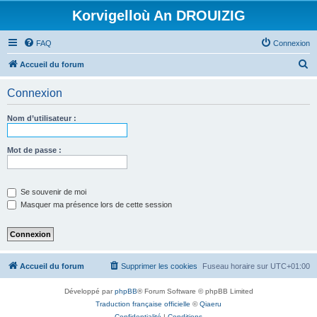
Korvigelloù An DROUIZIG
FAQ
Connexion
R
Accueil du forum
e
Connexion
c
h
Nom d’utilisateur :
e
r
Mot de passe :
c
h
Se souvenir de moi
e
Masquer ma présence lors de cette session
r
Accueil du forum
Supprimer les cookies
Fuseau horaire sur
UTC+01:00
Développé par
phpBB
® Forum Software © phpBB Limited
Traduction française officielle
©
Qiaeru
Confidentialité
|
Conditions