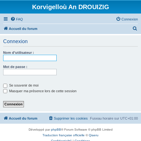
Korvigelloù An DROUIZIG
FAQ
Connexion
R
Accueil du forum
e
Connexion
c
h
Nom d’utilisateur :
e
r
Mot de passe :
c
h
Se souvenir de moi
e
Masquer ma présence lors de cette session
r
Accueil du forum
Supprimer les cookies
Fuseau horaire sur
UTC+01:00
Développé par
phpBB
® Forum Software © phpBB Limited
Traduction française officielle
©
Qiaeru
Confidentialité
|
Conditions