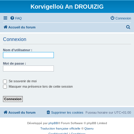
Korvigelloù An DROUIZIG
FAQ
Connexion
R
Accueil du forum
e
Connexion
c
h
Nom d’utilisateur :
e
r
Mot de passe :
c
h
Se souvenir de moi
e
Masquer ma présence lors de cette session
r
Accueil du forum
Supprimer les cookies
Fuseau horaire sur
UTC+01:00
Développé par
phpBB
® Forum Software © phpBB Limited
Traduction française officielle
©
Qiaeru
Confidentialité
|
Conditions