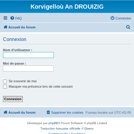
Korvigelloù An DROUIZIG
FAQ
Connexion
R
Accueil du forum
e
Connexion
c
h
Nom d’utilisateur :
e
r
Mot de passe :
c
h
Se souvenir de moi
e
Masquer ma présence lors de cette session
r
Accueil du forum
Supprimer les cookies
Fuseau horaire sur
UTC+01:00
Développé par
phpBB
® Forum Software © phpBB Limited
Traduction française officielle
©
Qiaeru
Confidentialité
|
Conditions