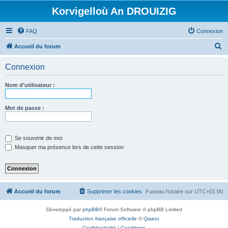
Korvigelloù An DROUIZIG
FAQ
Connexion
R
Accueil du forum
e
Connexion
c
h
Nom d’utilisateur :
e
r
Mot de passe :
c
h
Se souvenir de moi
e
Masquer ma présence lors de cette session
r
Accueil du forum
Supprimer les cookies
Fuseau horaire sur
UTC+01:00
Développé par
phpBB
® Forum Software © phpBB Limited
Traduction française officielle
©
Qiaeru
Confidentialité
|
Conditions