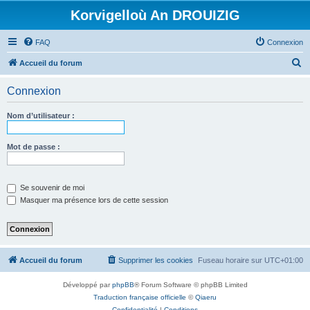
Korvigelloù An DROUIZIG
FAQ
Connexion
R
Accueil du forum
e
Connexion
c
h
Nom d’utilisateur :
e
r
Mot de passe :
c
h
Se souvenir de moi
e
Masquer ma présence lors de cette session
r
Accueil du forum
Supprimer les cookies
Fuseau horaire sur
UTC+01:00
Développé par
phpBB
® Forum Software © phpBB Limited
Traduction française officielle
©
Qiaeru
Confidentialité
|
Conditions