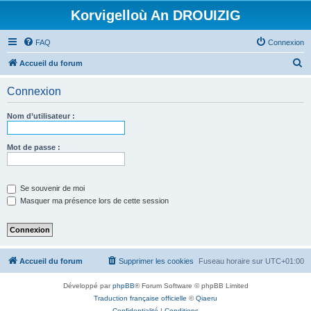
Korvigelloù An DROUIZIG
FAQ
Connexion
R
Accueil du forum
e
Connexion
c
h
Nom d’utilisateur :
e
r
Mot de passe :
c
h
Se souvenir de moi
e
Masquer ma présence lors de cette session
r
Accueil du forum
Supprimer les cookies
Fuseau horaire sur
UTC+01:00
Développé par
phpBB
® Forum Software © phpBB Limited
Traduction française officielle
©
Qiaeru
Confidentialité
|
Conditions