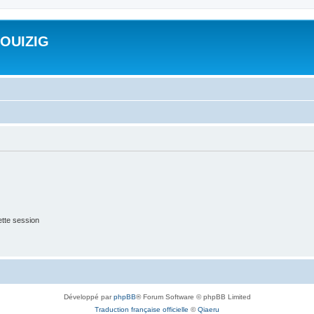
ROUIZIG
tte session
Développé par
phpBB
® Forum Software © phpBB Limited
Traduction française officielle
©
Qiaeru