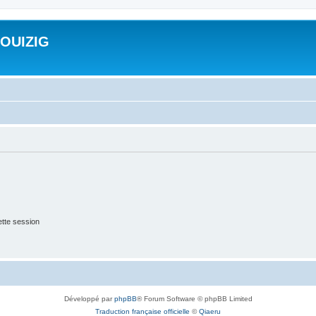
ROUIZIG
tte session
Développé par
phpBB
® Forum Software © phpBB Limited
Traduction française officielle
©
Qiaeru