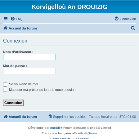
Korvigelloù An DROUIZIG
FAQ
Connexion
R
Accueil du forum
e
Connexion
c
h
Nom d’utilisateur :
e
r
Mot de passe :
c
h
Se souvenir de moi
e
Masquer ma présence lors de cette session
r
Accueil du forum
Supprimer les cookies
Fuseau horaire sur
UTC+01:00
Développé par
phpBB
® Forum Software © phpBB Limited
Traduction française officielle
©
Qiaeru
Confidentialité
|
Conditions