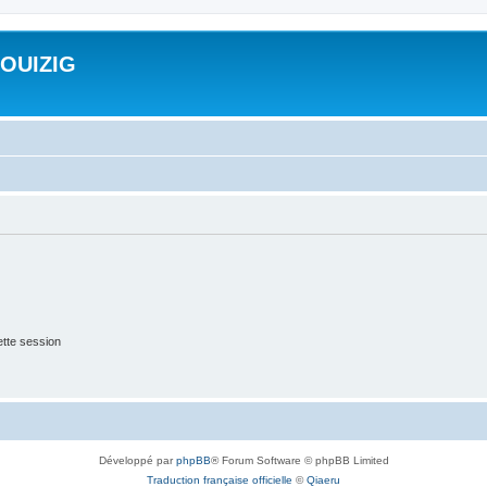
ROUIZIG
tte session
Développé par
phpBB
® Forum Software © phpBB Limited
Traduction française officielle
©
Qiaeru