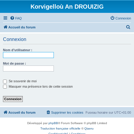
Korvigelloù An DROUIZIG
FAQ
Connexion
R
Accueil du forum
e
Connexion
c
h
Nom d’utilisateur :
e
r
Mot de passe :
c
h
Se souvenir de moi
e
Masquer ma présence lors de cette session
r
Accueil du forum
Supprimer les cookies
Fuseau horaire sur
UTC+01:00
Développé par
phpBB
® Forum Software © phpBB Limited
Traduction française officielle
©
Qiaeru
Confidentialité
|
Conditions