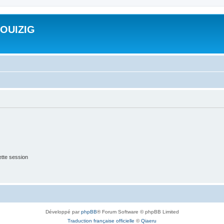
ROUIZIG
tte session
Développé par
phpBB
® Forum Software © phpBB Limited
Traduction française officielle
©
Qiaeru