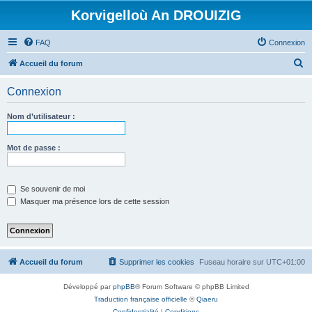
Korvigelloù An DROUIZIG
FAQ
Connexion
R
Accueil du forum
e
Connexion
c
h
Nom d’utilisateur :
e
r
Mot de passe :
c
h
Se souvenir de moi
e
Masquer ma présence lors de cette session
r
Accueil du forum
Supprimer les cookies
Fuseau horaire sur
UTC+01:00
Développé par
phpBB
® Forum Software © phpBB Limited
Traduction française officielle
©
Qiaeru
Confidentialité
|
Conditions