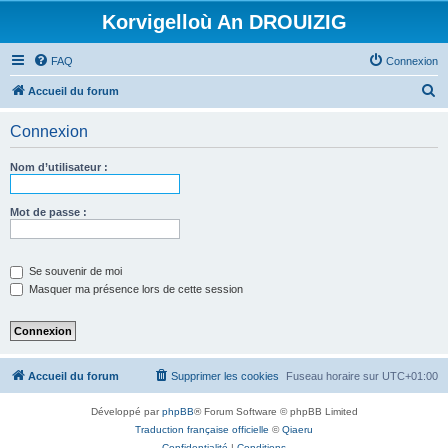
Korvigelloù An DROUIZIG
FAQ
Connexion
R
Accueil du forum
e
Connexion
c
h
Nom d’utilisateur :
e
r
Mot de passe :
c
h
Se souvenir de moi
e
Masquer ma présence lors de cette session
r
Accueil du forum
Supprimer les cookies
Fuseau horaire sur
UTC+01:00
Développé par
phpBB
® Forum Software © phpBB Limited
Traduction française officielle
©
Qiaeru
Confidentialité
|
Conditions