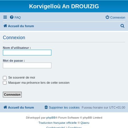
Korvigelloù An DROUIZIG
FAQ
Connexion
R
Accueil du forum
e
Connexion
c
h
Nom d’utilisateur :
e
r
Mot de passe :
c
h
Se souvenir de moi
e
Masquer ma présence lors de cette session
r
Accueil du forum
Supprimer les cookies
Fuseau horaire sur
UTC+01:00
Développé par
phpBB
® Forum Software © phpBB Limited
Traduction française officielle
©
Qiaeru
Confidentialité
|
Conditions