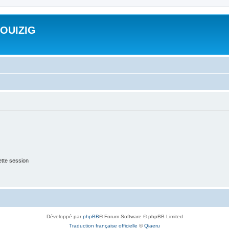
ROUIZIG
tte session
Développé par
phpBB
® Forum Software © phpBB Limited
Traduction française officielle
©
Qiaeru