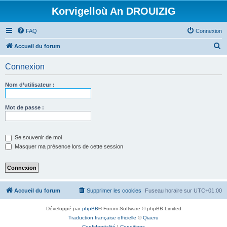
Korvigelloù An DROUIZIG
FAQ
Connexion
R
Accueil du forum
e
Connexion
c
h
Nom d’utilisateur :
e
r
Mot de passe :
c
h
Se souvenir de moi
e
Masquer ma présence lors de cette session
r
Accueil du forum
Supprimer les cookies
Fuseau horaire sur
UTC+01:00
Développé par
phpBB
® Forum Software © phpBB Limited
Traduction française officielle
©
Qiaeru
Confidentialité
|
Conditions