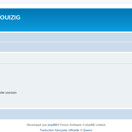
ROUIZIG
tte session
Développé par
phpBB
® Forum Software © phpBB Limited
Traduction française officielle
©
Qiaeru