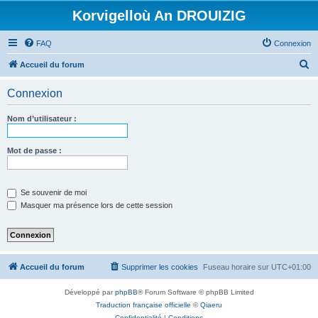
Korvigelloù An DROUIZIG
FAQ
Connexion
R
Accueil du forum
e
Connexion
c
h
Nom d’utilisateur :
e
r
Mot de passe :
c
h
Se souvenir de moi
e
Masquer ma présence lors de cette session
r
Accueil du forum
Supprimer les cookies
Fuseau horaire sur
UTC+01:00
Développé par
phpBB
® Forum Software © phpBB Limited
Traduction française officielle
©
Qiaeru
Confidentialité
|
Conditions