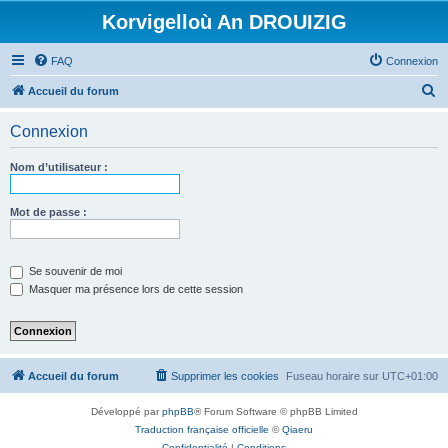
Korvigelloù An DROUIZIG
FAQ
Connexion
R
Accueil du forum
e
Connexion
c
h
Nom d’utilisateur :
e
r
Mot de passe :
c
h
Se souvenir de moi
e
Masquer ma présence lors de cette session
r
Accueil du forum
Supprimer les cookies
Fuseau horaire sur
UTC+01:00
Développé par
phpBB
® Forum Software © phpBB Limited
Traduction française officielle
©
Qiaeru
Confidentialité
|
Conditions