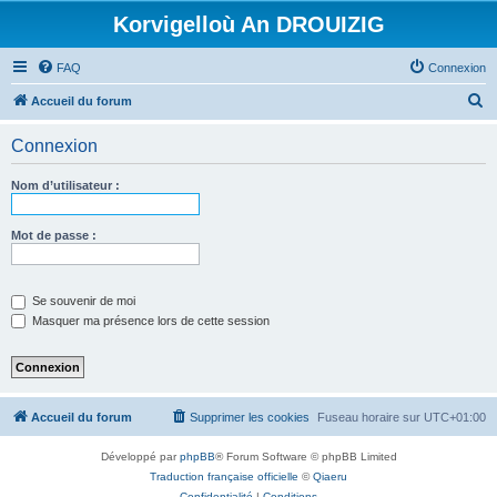
Korvigelloù An DROUIZIG
FAQ
Connexion
R
Accueil du forum
e
Connexion
c
h
Nom d’utilisateur :
e
r
Mot de passe :
c
h
Se souvenir de moi
e
Masquer ma présence lors de cette session
r
Accueil du forum
Supprimer les cookies
Fuseau horaire sur
UTC+01:00
Développé par
phpBB
® Forum Software © phpBB Limited
Traduction française officielle
©
Qiaeru
Confidentialité
|
Conditions