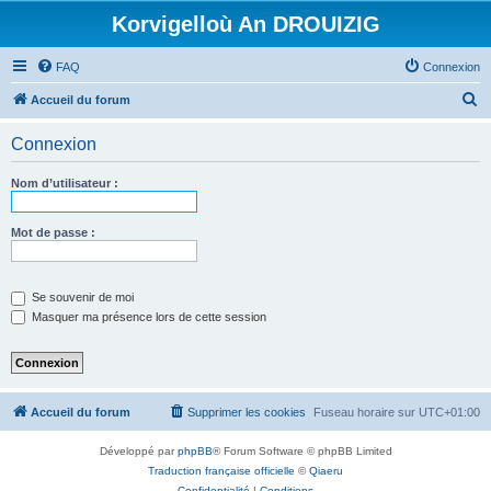
Korvigelloù An DROUIZIG
FAQ
Connexion
R
Accueil du forum
e
Connexion
c
h
Nom d’utilisateur :
e
r
Mot de passe :
c
h
Se souvenir de moi
e
Masquer ma présence lors de cette session
r
Accueil du forum
Supprimer les cookies
Fuseau horaire sur
UTC+01:00
Développé par
phpBB
® Forum Software © phpBB Limited
Traduction française officielle
©
Qiaeru
Confidentialité
|
Conditions