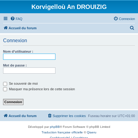
Korvigelloù An DROUIZIG
FAQ
Connexion
R
Accueil du forum
e
Connexion
c
h
Nom d’utilisateur :
e
r
Mot de passe :
c
h
Se souvenir de moi
e
Masquer ma présence lors de cette session
r
Accueil du forum
Supprimer les cookies
Fuseau horaire sur
UTC+01:00
Développé par
phpBB
® Forum Software © phpBB Limited
Traduction française officielle
©
Qiaeru
Confidentialité
|
Conditions