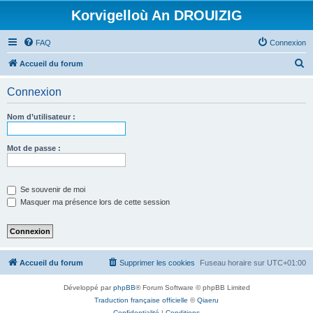
Korvigelloù An DROUIZIG
FAQ
Connexion
R
Accueil du forum
e
Connexion
c
h
Nom d’utilisateur :
e
r
Mot de passe :
c
h
Se souvenir de moi
e
Masquer ma présence lors de cette session
r
Accueil du forum
Supprimer les cookies
Fuseau horaire sur
UTC+01:00
Développé par
phpBB
® Forum Software © phpBB Limited
Traduction française officielle
©
Qiaeru
Confidentialité
|
Conditions