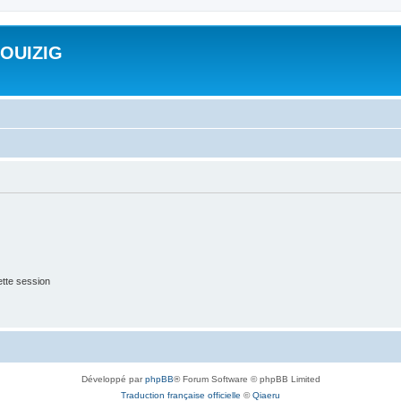
ROUIZIG
tte session
Développé par
phpBB
® Forum Software © phpBB Limited
Traduction française officielle
©
Qiaeru