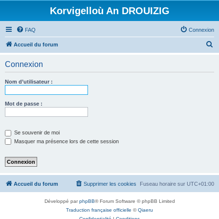
Korvigelloù An DROUIZIG
FAQ
Connexion
R
Accueil du forum
e
Connexion
c
h
Nom d’utilisateur :
e
r
Mot de passe :
c
h
Se souvenir de moi
e
Masquer ma présence lors de cette session
r
Accueil du forum
Supprimer les cookies
Fuseau horaire sur
UTC+01:00
Développé par
phpBB
® Forum Software © phpBB Limited
Traduction française officielle
©
Qiaeru
Confidentialité
|
Conditions