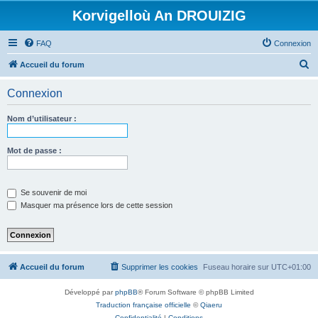
Korvigelloù An DROUIZIG
FAQ
Connexion
R
Accueil du forum
e
Connexion
c
h
Nom d’utilisateur :
e
r
Mot de passe :
c
h
Se souvenir de moi
e
Masquer ma présence lors de cette session
r
Accueil du forum
Supprimer les cookies
Fuseau horaire sur
UTC+01:00
Développé par
phpBB
® Forum Software © phpBB Limited
Traduction française officielle
©
Qiaeru
Confidentialité
|
Conditions