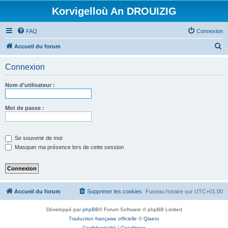
Korvigelloù An DROUIZIG
FAQ
Connexion
R
Accueil du forum
e
Connexion
c
h
Nom d’utilisateur :
e
r
Mot de passe :
c
h
Se souvenir de moi
e
Masquer ma présence lors de cette session
r
Accueil du forum
Supprimer les cookies
Fuseau horaire sur
UTC+01:00
Développé par
phpBB
® Forum Software © phpBB Limited
Traduction française officielle
©
Qiaeru
Confidentialité
|
Conditions