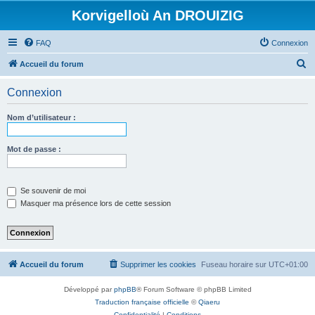
Korvigelloù An DROUIZIG
FAQ
Connexion
R
Accueil du forum
e
Connexion
c
h
Nom d’utilisateur :
e
r
Mot de passe :
c
h
Se souvenir de moi
e
Masquer ma présence lors de cette session
r
Accueil du forum
Supprimer les cookies
Fuseau horaire sur
UTC+01:00
Développé par
phpBB
® Forum Software © phpBB Limited
Traduction française officielle
©
Qiaeru
Confidentialité
|
Conditions