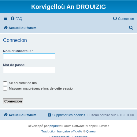
Korvigelloù An DROUIZIG
FAQ
Connexion
R
Accueil du forum
e
Connexion
c
h
Nom d’utilisateur :
e
r
Mot de passe :
c
h
Se souvenir de moi
e
Masquer ma présence lors de cette session
r
Accueil du forum
Supprimer les cookies
Fuseau horaire sur
UTC+01:00
Développé par
phpBB
® Forum Software © phpBB Limited
Traduction française officielle
©
Qiaeru
Confidentialité
|
Conditions