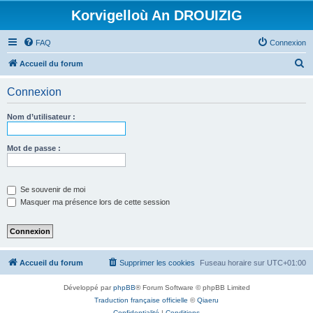
Korvigelloù An DROUIZIG
FAQ
Connexion
R
Accueil du forum
e
Connexion
c
h
Nom d’utilisateur :
e
r
Mot de passe :
c
h
Se souvenir de moi
e
Masquer ma présence lors de cette session
r
Accueil du forum
Supprimer les cookies
Fuseau horaire sur
UTC+01:00
Développé par
phpBB
® Forum Software © phpBB Limited
Traduction française officielle
©
Qiaeru
Confidentialité
|
Conditions