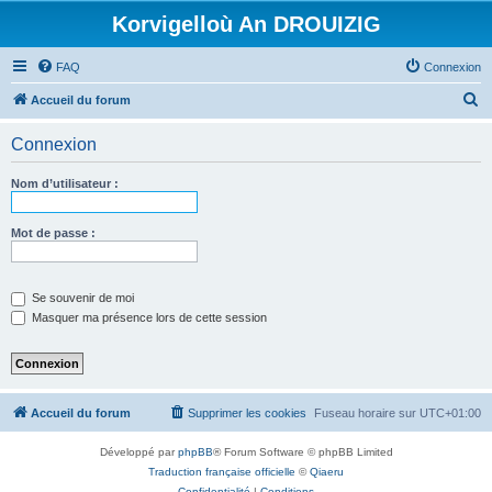
Korvigelloù An DROUIZIG
FAQ
Connexion
R
Accueil du forum
e
Connexion
c
h
Nom d’utilisateur :
e
r
Mot de passe :
c
h
Se souvenir de moi
e
Masquer ma présence lors de cette session
r
Accueil du forum
Supprimer les cookies
Fuseau horaire sur
UTC+01:00
Développé par
phpBB
® Forum Software © phpBB Limited
Traduction française officielle
©
Qiaeru
Confidentialité
|
Conditions