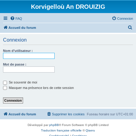
Korvigelloù An DROUIZIG
FAQ
Connexion
R
Accueil du forum
e
Connexion
c
h
Nom d’utilisateur :
e
r
Mot de passe :
c
h
Se souvenir de moi
e
Masquer ma présence lors de cette session
r
Accueil du forum
Supprimer les cookies
Fuseau horaire sur
UTC+01:00
Développé par
phpBB
® Forum Software © phpBB Limited
Traduction française officielle
©
Qiaeru
Confidentialité
|
Conditions