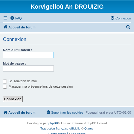
Korvigelloù An DROUIZIG
FAQ
Connexion
R
Accueil du forum
e
Connexion
c
h
Nom d’utilisateur :
e
r
Mot de passe :
c
h
Se souvenir de moi
e
Masquer ma présence lors de cette session
r
Accueil du forum
Supprimer les cookies
Fuseau horaire sur
UTC+01:00
Développé par
phpBB
® Forum Software © phpBB Limited
Traduction française officielle
©
Qiaeru
Confidentialité
|
Conditions