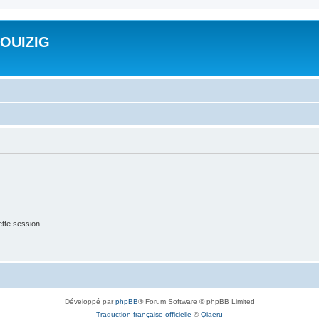
ROUIZIG
tte session
Développé par
phpBB
® Forum Software © phpBB Limited
Traduction française officielle
©
Qiaeru