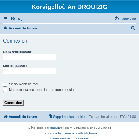
Korvigelloù An DROUIZIG
FAQ
Connexion
R
Accueil du forum
e
Connexion
c
h
Nom d’utilisateur :
e
r
Mot de passe :
c
h
Se souvenir de moi
e
Masquer ma présence lors de cette session
r
Accueil du forum
Supprimer les cookies
Fuseau horaire sur
UTC+01:00
Développé par
phpBB
® Forum Software © phpBB Limited
Traduction française officielle
©
Qiaeru
Confidentialité
|
Conditions