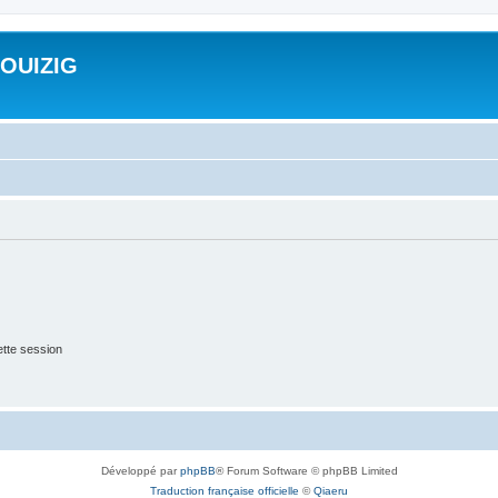
ROUIZIG
tte session
Développé par
phpBB
® Forum Software © phpBB Limited
Traduction française officielle
©
Qiaeru