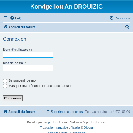
Korvigelloù An DROUIZIG
FAQ
Connexion
R
Accueil du forum
e
Connexion
c
h
Nom d’utilisateur :
e
r
Mot de passe :
c
h
Se souvenir de moi
e
Masquer ma présence lors de cette session
r
Accueil du forum
Supprimer les cookies
Fuseau horaire sur
UTC+01:00
Développé par
phpBB
® Forum Software © phpBB Limited
Traduction française officielle
©
Qiaeru
Confidentialité
|
Conditions