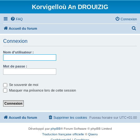
Korvigelloù An DROUIZIG
FAQ
Connexion
R
Accueil du forum
e
Connexion
c
h
Nom d’utilisateur :
e
r
Mot de passe :
c
h
Se souvenir de moi
e
Masquer ma présence lors de cette session
r
Accueil du forum
Supprimer les cookies
Fuseau horaire sur
UTC+01:00
Développé par
phpBB
® Forum Software © phpBB Limited
Traduction française officielle
©
Qiaeru
Confidentialité
|
Conditions