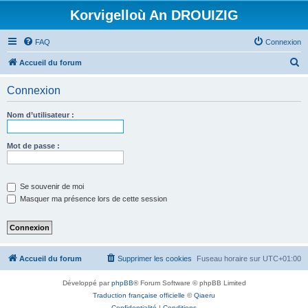
Korvigelloù An DROUIZIG
FAQ
Connexion
R
Accueil du forum
e
Connexion
c
h
Nom d’utilisateur :
e
r
Mot de passe :
c
h
Se souvenir de moi
e
Masquer ma présence lors de cette session
r
Accueil du forum
Supprimer les cookies
Fuseau horaire sur
UTC+01:00
Développé par
phpBB
® Forum Software © phpBB Limited
Traduction française officielle
©
Qiaeru
Confidentialité
|
Conditions