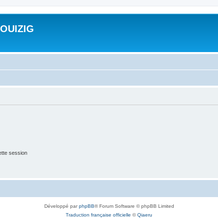
ROUIZIG
tte session
Développé par
phpBB
® Forum Software © phpBB Limited
Traduction française officielle
©
Qiaeru