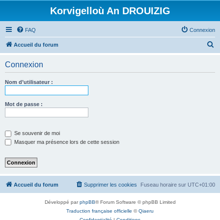
Korvigelloù An DROUIZIG
FAQ
Connexion
R
Accueil du forum
e
Connexion
c
h
Nom d’utilisateur :
e
r
Mot de passe :
c
h
Se souvenir de moi
e
Masquer ma présence lors de cette session
r
Accueil du forum
Supprimer les cookies
Fuseau horaire sur
UTC+01:00
Développé par
phpBB
® Forum Software © phpBB Limited
Traduction française officielle
©
Qiaeru
Confidentialité
|
Conditions