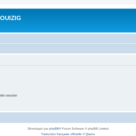
ROUIZIG
tte session
Développé par
phpBB
® Forum Software © phpBB Limited
Traduction française officielle
©
Qiaeru