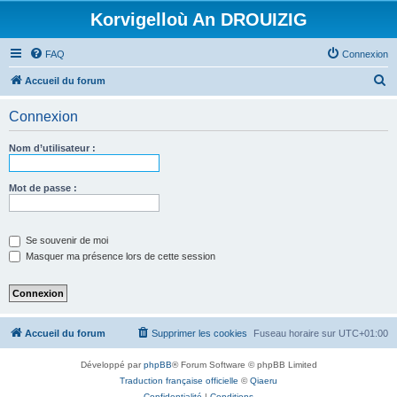
Korvigelloù An DROUIZIG
FAQ
Connexion
R
Accueil du forum
e
Connexion
c
h
Nom d’utilisateur :
e
r
Mot de passe :
c
h
Se souvenir de moi
e
Masquer ma présence lors de cette session
r
Accueil du forum
Supprimer les cookies
Fuseau horaire sur
UTC+01:00
Développé par
phpBB
® Forum Software © phpBB Limited
Traduction française officielle
©
Qiaeru
Confidentialité
|
Conditions